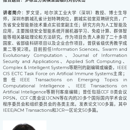
讲者简介
：罗文坚，哈尔滨工业大学（深圳）教授、博士生导
师，深圳市鹏城孔雀计划特聘岗位，鹏城实验室双聘研究员，广
东省安全智能新技术重点实验室副主任；研究方向为人工智能及
应用，主要围绕安全智能系统开展机器学习、免疫计算、群体智
能等相关基础理论和方法研究。作为项目负责人承担了二十多项
国家、省部级科研项目以及企业合作项目，曾获省级优秀教学成
果二等奖2项。目前担任Information Sciences、Swarm and
Evolutionary Computation、Journal of Information
Security and Applications、Applied Soft Computing、
Complex & Intelligent Systems等期刊的副编辑或编委，IEEE
CIS ECTC Task Force on Artificial Immune Systems主席；
曾任IEEE Transactions on Emerging Topics in
Computational Intelligence、IEEE Transactions on
Artificial Intelligence等期刊客座编辑；曾任包括CCF B类会议
PPSN、CCF C类会议IJCNN等在内的20多个国际国内学术会议
程序委员会和组织委员会的各类主席。发表论文100多篇，其中
IEEE/ACM Transactions和JCR一区论文50多篇。