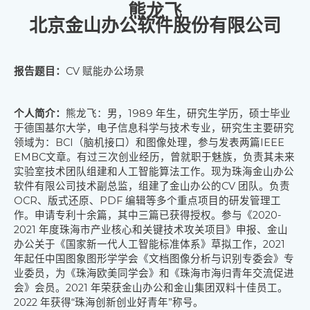
熊龙飞
北京金山办公软件股份有限公司
报告题目：
CV 赋能办公场景
个人简介：
熊龙飞：男，1989 年生，研究生学历，硕士毕业
于德国基尔大学，电子信息科学与
技术专业，研究生主要研究
领域为：BCI（脑机接口）和图像处理，参与发表两篇IEEE
EMBC
文章。有过三次创业经历，曾就职于魅族，负责其未来
实验室技术团队组建和人工智能算法工
作。现为珠海金山办公
软件有限公司技术副总监，组建了金山办公的CV 团队。负责
OCR、版
式还原、PDF 编辑等多个重点项目的研发管理工
作。申请专利十余篇，其中三篇已获得授权。
参与《2020-
2021 年度珠海市产业核心和关键技术攻关项目》申报、金山
办公关于《国家新一代人工智能标准
体系》草拟工作，2021
年起任中国图象图形学学会《文档图像分析与识别专委会》专
业委员，为《珠海欧美同
学会》和《珠海市海归青年交流促进
会》会员。2021 年荣获金山办公和金山集团双料十佳员工。
2022 年获得
“珠海创新创业好青年”称号。