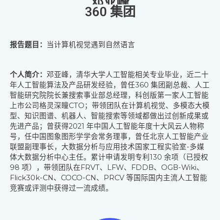
邓亚峰
360 集团
报告题目：
当计算机视觉遇到自然语言
个人简介：
邓亚峰，清华大学人工智能相关专业毕业，近二十
年人工智能算法及产品研发经验，
曾任360 集团副总裁、人工
智能研究院院长兼搜索事业部总经理，科创版第一家人工智能
上市
公司格灵深瞳CTO；带领团队在计算机视觉、多模态大模
型、知识图谱、机器人、智能搜索等
领域都做出过创新成果或
先进产品；曾获得2021 年中国人工智能年度十大风云人物称
号，任中
国图象图形学学会常务理事，曾任北京人工智能产业
联盟副理事长，大数据分析与应用技术国
家工程实验室-多媒
体大数据分析中心主任。累计申请发明专利130 余项（已授权
98 项），带领团队在FRVT、
LFW、FDDB、OGB-Wiki、
Flick30k-CN、COCO-CN、PRCV 等国际国内主流人工智能
竞赛或评测中获得过
一流成绩。