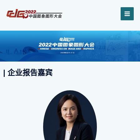
跳
MAI
至
内
ME
容
| 企业报告嘉宾