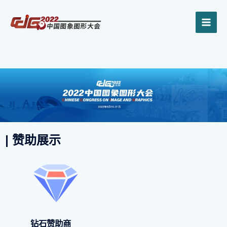
跳
MAI
至
内
ME
容
| 赞助展示
钻石赞助商