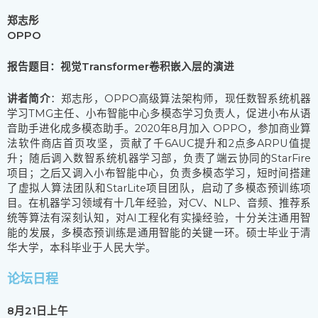
郑志彤
OPPO
报告题目：视觉Transformer卷积嵌入层的演进
讲者简介
：郑志彤，OPPO高级算法架构师，现任数智系统机器
学习TMG主任、小布智能中心多模态学习负责人，促进小布从语
音助手进化成多模态助手。2020年8月加入 OPPO，参加商业算
法软件商店首页攻坚，贡献了千6AUC提升和2点多ARPU值提
升；随后调入数智系统机器学习部，负责了端云协同的StarFire
项目；之后又调入小布智能中心，负责多模态学习，短时间搭建
了虚拟人算法团队和StarLite项目团队，启动了多模态预训练项
目。在机器学习领域有十几年经验，对CV、NLP、音频、推荐系
统等算法有深刻认知，对AI工程化有实操经验，十分关注通用智
能的发展，多模态预训练是通用智能的关键一环。硕士毕业于清
华大学，本科毕业于人民大学。
论坛日程
8月21日上午