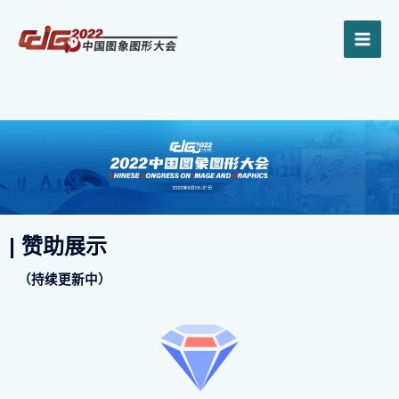
跳
MAI
至
内
ME
容
| 赞助展示
（持续更新中）