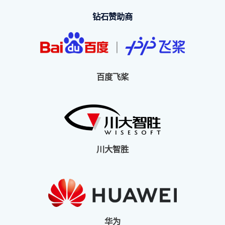
钻石赞助商
百度飞桨
川大智胜
华为